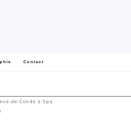
phie
Contact
ince-de-Condé à Spa
h
a